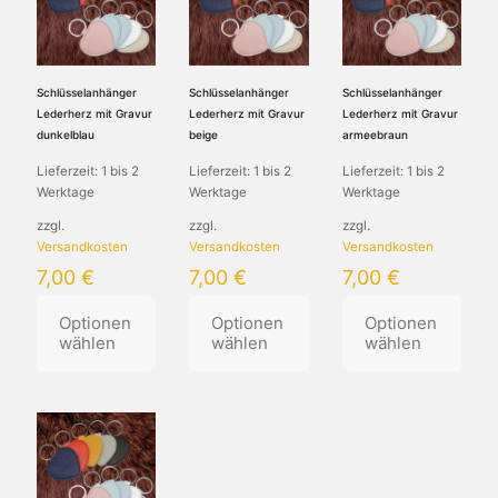
Varianten
Varianten
Varianten
auf.
auf.
auf.
Die
Die
Die
Optionen
Optionen
Optionen
können
können
können
Schlüsselanhänger
Schlüsselanhänger
Schlüsselanhänger
auf
auf
auf
Lederherz mit Gravur
Lederherz mit Gravur
Lederherz mit Gravur
der
der
der
dunkelblau
beige
armeebraun
Produktseite
Produktseite
Produktseite
Lieferzeit:
1 bis 2
Lieferzeit:
1 bis 2
Lieferzeit:
1 bis 2
gewählt
gewählt
gewählt
Werktage
Werktage
Werktage
werden
werden
werden
zzgl.
zzgl.
zzgl.
Versandkosten
Versandkosten
Versandkosten
7,00
€
7,00
€
7,00
€
Optionen
Optionen
Optionen
wählen
wählen
wählen
Dieses
Dieses
Dieses
Produkt
Produkt
Produkt
weist
weist
weist
mehrere
mehrere
mehrere
Varianten
Varianten
Varianten
auf.
auf.
auf.