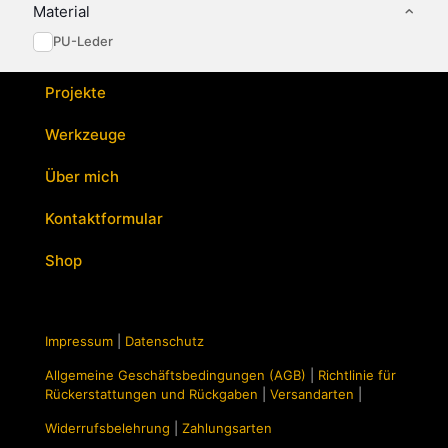
Optionen
Material
können
PU-Leder
auf
der
Produktseite
Projekte
gewählt
werden
Werkzeuge
Über mich
Kontaktformular
Shop
Impressum
|
Datenschutz
Allgemeine Geschäftsbedingungen (AGB)
|
Richtlinie für
Rückerstattungen und Rückgaben
|
Versandarten
|
Widerrufsbelehrung
|
Zahlungsarten