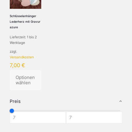
Die
Die
Die
Optionen
Optionen
Optionen
können
können
können
Schlüsselanhänger
auf
auf
auf
Lederherz mit Gravur
der
der
der
azure
Produktseite
Produktseite
Produktseite
Lieferzeit:
1 bis 2
gewählt
gewählt
gewählt
Werktage
werden
werden
werden
zzgl.
Versandkosten
7,00
€
Optionen
wählen
Dieses
Produkt
Preis
weist
mehrere
Varianten
auf.
Die