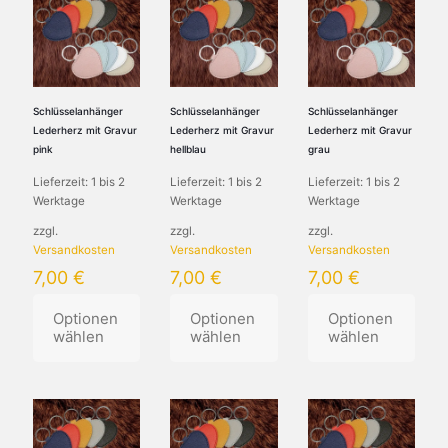
mehrere
mehrere
mehrere
Varianten
Varianten
Varianten
auf.
auf.
auf.
Die
Die
Die
Optionen
Optionen
Optionen
können
können
können
Schlüsselanhänger
Schlüsselanhänger
Schlüsselanhänger
auf
auf
auf
Lederherz mit Gravur
Lederherz mit Gravur
Lederherz mit Gravur
der
der
der
pink
hellblau
grau
Produktseite
Produktseite
Produktseite
Lieferzeit:
1 bis 2
Lieferzeit:
1 bis 2
Lieferzeit:
1 bis 2
gewählt
gewählt
gewählt
Werktage
Werktage
Werktage
werden
werden
werden
zzgl.
zzgl.
zzgl.
Versandkosten
Versandkosten
Versandkosten
7,00
€
7,00
€
7,00
€
Optionen
Optionen
Optionen
wählen
wählen
wählen
Dieses
Dieses
Dieses
Produkt
Produkt
Produkt
weist
weist
weist
mehrere
mehrere
mehrere