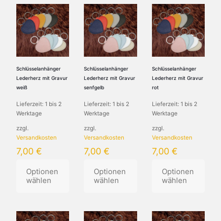
Schlüsselanhänger
Schlüsselanhänger
Schlüsselanhänger
Lederherz mit Gravur
Lederherz mit Gravur
Lederherz mit Gravur
weiß
senfgelb
rot
Lieferzeit:
1 bis 2
Lieferzeit:
1 bis 2
Lieferzeit:
1 bis 2
Werktage
Werktage
Werktage
zzgl.
zzgl.
zzgl.
Versandkosten
Versandkosten
Versandkosten
7,00
€
7,00
€
7,00
€
Optionen
Optionen
Optionen
wählen
wählen
wählen
Dieses
Dieses
Dieses
Produkt
Produkt
Produkt
weist
weist
weist