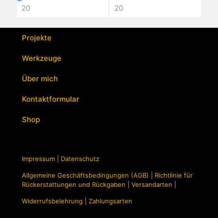
Varianten
auf.
Die
Optionen
Projekte
können
auf
Werkzeuge
der
Produktseite
Über mich
gewählt
werden
Kontaktformular
Shop
Impressum
|
Datenschutz
Allgemeine Geschäftsbedingungen (AGB)
|
Richtlinie für
Rückerstattungen und Rückgaben
|
Versandarten
|
Widerrufsbelehrung
|
Zahlungsarten