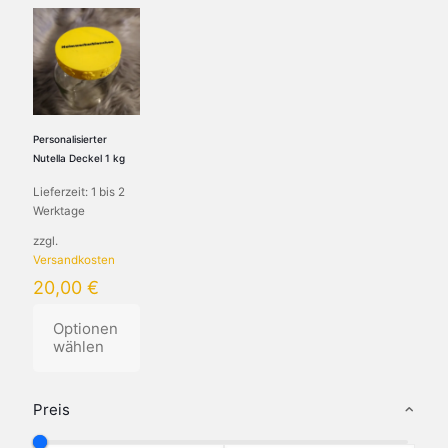
Personalisierter
Nutella Deckel 1 kg
Lieferzeit:
1 bis 2
Werktage
zzgl.
Versandkosten
20,00
€
Optionen
wählen
Dieses
Produkt
Preis
weist
mehrere